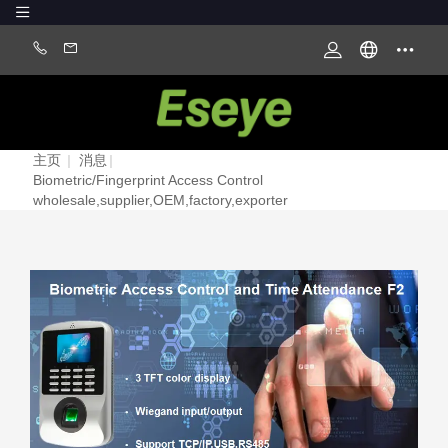
主页
|
消息
|
Biometric/Fingerprint Access Control
wholesale,supplier,OEM,factory,exporter